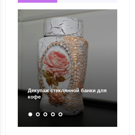
Декупаж стеклянной банки для
Лак Цапо
кофе
примене