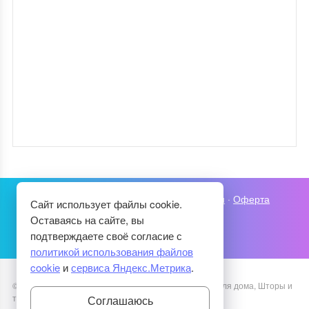
Карта сайта
·
Политика конфиденциальности
·
Оферта
Сайт использует файлы cookie.
Оставаясь на сайте, вы
подтверждаете своё согласие с
политикой использования файлов
cookie
и
сервиса Яндекс.Метрика
.
©
2026
Уютный Дом
·
Рукоделие, Декупаж, Советы для дома, Шторы и
текстиль
·
Тема от GoodwinPress.ru
Соглашаюсь