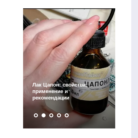
Лак Цапон: свойства,
и
применение и
рекомендации
Д