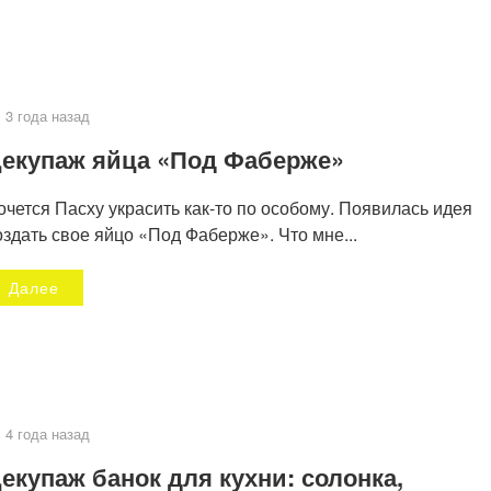
3 года назад
екупаж яйца «Под Фаберже»
очется Пасху украсить как-то по особому. Появилась идея
оздать свое яйцо «Под Фаберже». Что мне...
Далее
Декупаж стеклянной банк
апье маше
для кофе
4 года назад
екупаж банок для кухни: солонка,