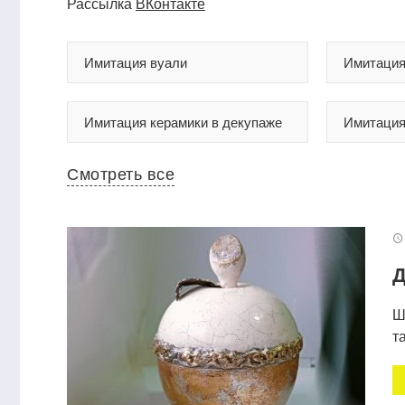
Рассылка
ВКонтакте
Имитация вуали
Имитация
Имитация керамики в декупаже
Имитация
Смотреть все
Д
Ш
т