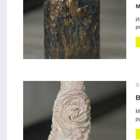
м
И
р
В
М
р