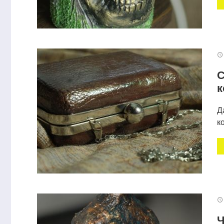
С
к
Д
к
Ч