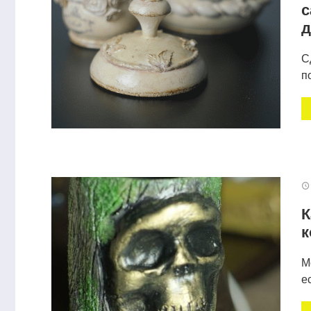
с
д
С
п
К
к
М
е