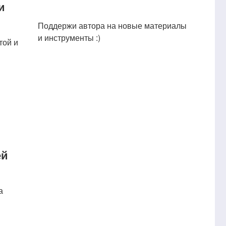
и
Поддержи автора на новые материалы
и инструменты :)
той и
ей
а