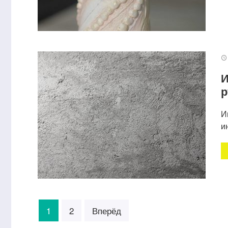
И
р
И
и
1
2
Вперёд