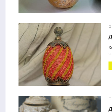
Д
Х
с
Декор банки из-под какао
Масса для п
Д