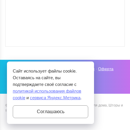
Карта сайта
·
Политика конфиденциальности
·
Оферта
Сайт использует файлы cookie.
Оставаясь на сайте, вы
подтверждаете своё согласие с
политикой использования файлов
cookie
и
сервиса Яндекс.Метрика
.
©
2026
Уютный Дом
·
Рукоделие, Декупаж, Советы для дома, Шторы и
текстиль
·
Тема от GoodwinPress.ru
Соглашаюсь