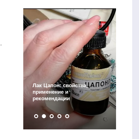
.
Лак Цапон: свойства,
и
применение и
рекомендации
Д