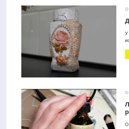
Д
У
и
Декор банки из-под какао
Масса для п
Л
р
О