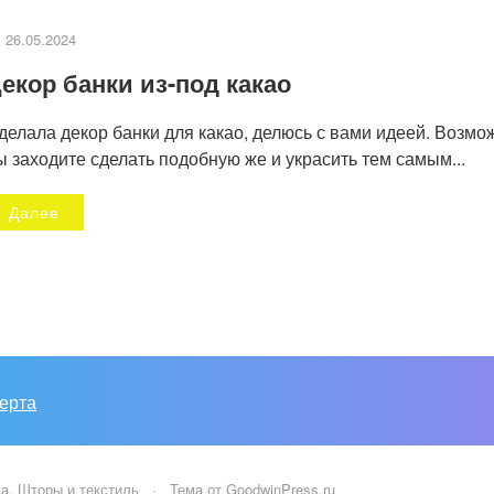
26.05.2024
екор банки из-под какао
делала декор банки для какао, делюсь с вами идеей. Возмо
ы заходите сделать подобную же и украсить тем самым...
Далее
ерта
а, Шторы и текстиль
·
Тема от GoodwinPress.ru