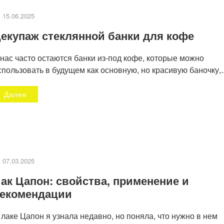
15.06.2025
екупаж стеклянной банки для кофе
 нас часто остаются банки из-под кофе, которые можно
спользовать в будущем как основную, но красивую баночку,..
Далее
Декупаж стеклянной банк
апье маше
для кофе
07.03.2025
ак Цапон: свойства, применение и
екомендации
 лаке Цапон я узнала недавно, но поняла, что нужно в нем