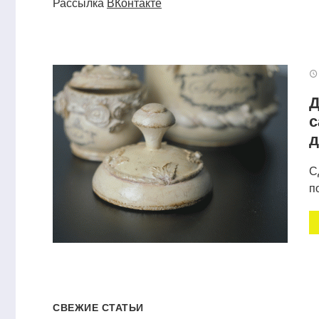
Рассылка
ВКонтакте
Д
с
д
С
п
СВЕЖИЕ СТАТЬИ