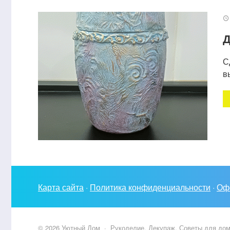
Д
С
в
Карта сайта
·
Политика конфиденциальности
·
Оф
©
2026
Уютный Дом
·
Рукоделие, Декупаж, Советы для дом