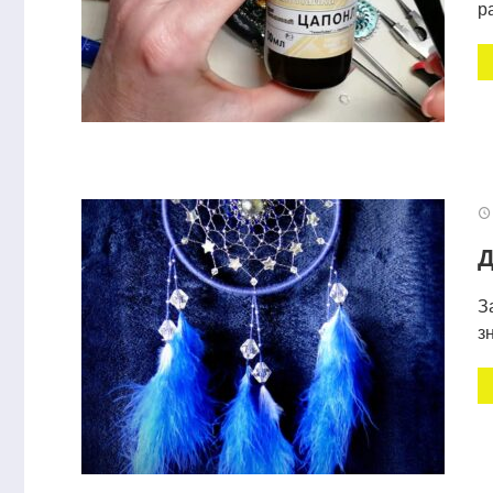
р
Д
З
з