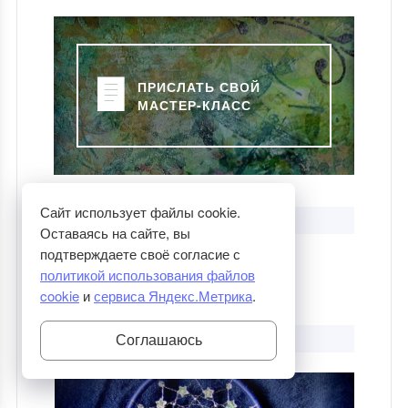
ПРИСЛАТЬ СВОЙ
МАСТЕР-КЛАСС
Сайт использует файлы cookie.
ДАВАЙТЕ ДРУЖИТЬ :)
Оставаясь на сайте, вы
подтверждаете своё согласие с
политикой использования файлов
cookie
и
сервиса Яндекс.Метрика
.
НОВЫЕ ЗАПИСИ
Соглашаюсь