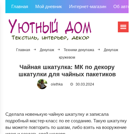
Главная
Мой дневник
Интернет-магазин
Об автор
Главная
Декупаж
Техники декупажа
Декупаж
кружевом
Чайная шкатулка: МК по декору
шкатулки для чайных пакетиков
olethka
30.03.2024
Сделала новенькую чайную шкатулку и записала
подробный мастер-класс по ее созданию. Такую шкатулку
вы можете повторить по шагам, либо взять на вооружение
идею и создать свой шедевр.