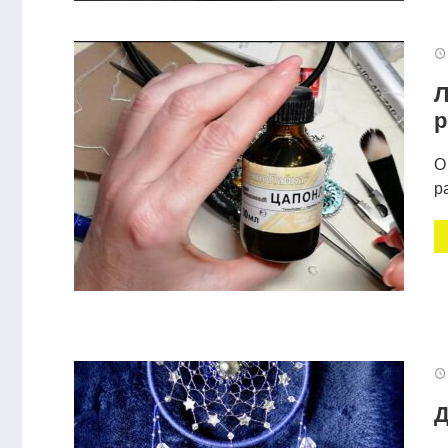
Л
р
О
р
Декор банки из-под какао
Масса для п
Д