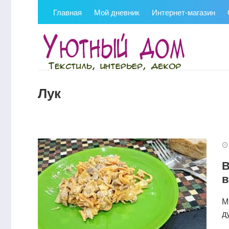
Главная
Мой дневник
Интернет-магазин
Лук
В
в
М
д