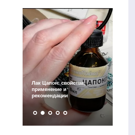
Лак Цапон: свойства,
и
применение и
рекомендации
Д