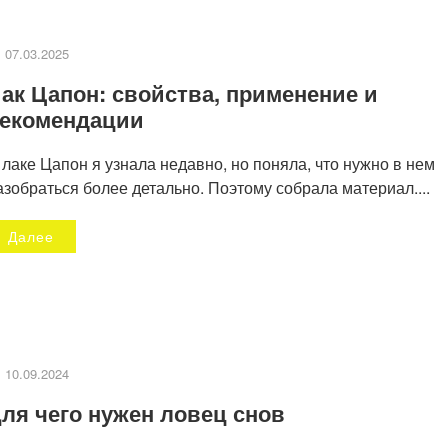
07.03.2025
ак Цапон: свойства, применение и
екомендации
 лаке Цапон я узнала недавно, но поняла, что нужно в нем
азобраться более детально. Поэтому собрала материал....
Далее
Декупаж стеклянной банк
апье маше
для кофе
10.09.2024
ля чего нужен ловец снов