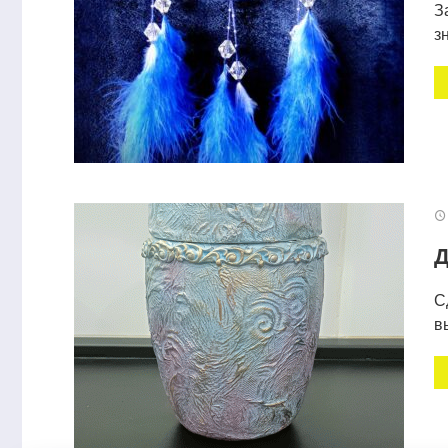
З
з
Д
С
в