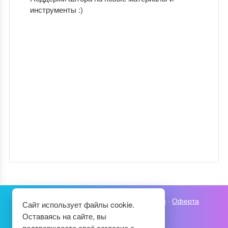
инструменты :)
Карта сайта
·
Политика конфиденциальности
·
Оферта
Сайт использует файлы cookie.
Оставаясь на сайте, вы
подтверждаете своё согласие с