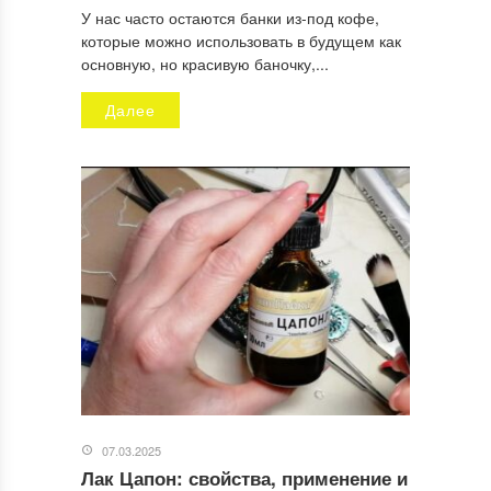
Как рассчитать ширину штор на люверсах - Сколько
У нас часто остаются банки из-под кофе,
ткани нужно
которые можно использовать в будущем как
07.05.2022 в 22:31
основную, но красивую баночку,...
[…] шторы на люверсах достаточно разнообразны. И
Далее
всегда можно сделать […]
ОСТАВИТЬ КОММЕНТАРИЙ
Ваш адрес email не будет опубликован.
Обязательные поля
помечены
*
Комментарий
*
07.03.2025
Лак Цапон: свойства, применение и