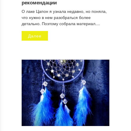
рекомендации
О лаке Цапон я узнала недавно, но поняла,
что нужно в нем разобраться более
Имя
*
детально. Поэтому собрала материал....
Далее
Email
*
Сайт
Отправляя заявку, Вы разрешаете сбор и обработку
персональных данных.
Политика конфиденциальности
.