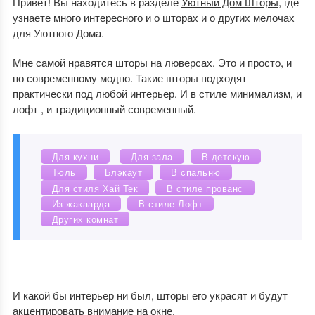
Привет! Вы находитесь в разделе
Уютный Дом Шторы
, где
узнаете много интересного и о шторах и о других мелочах
для Уютного Дома.
Мне самой нравятся шторы на люверсах. Это и просто, и
по современному модно. Такие шторы подходят
практически под любой интерьер. И в стиле минимализм, и
лофт , и традиционный современный.
Для кухни
Для зала
В детскую
Тюль
Блэкаут
В спальню
Для стиля Хай Тек
В стиле прованс
Из жакаарда
В стиле Лофт
Других комнат
И какой бы интерьер ни был, шторы его украсят и будут
акцентировать внимание на окне.