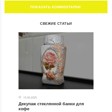
ОБСУЖДЕНИЕ: 3 КОММЕНТАРИЯ
СВЕЖИЕ СТАТЬИ
Ответить
Карнизы для штор с люверсами - как выбрать
диаметр и длину гардин
28.11.2020 в 16:54
[…] дизайнов шторы на люверсах так разнообразны, что
вы легко найдете себе тот, что […]
Ответить
Короткие шторы на кухню своими руками - Шьем
кухонные шторы
13.02.2021 в 16:15
[…] статьи: Шторы на люверсах Карнизы для штор с
люверсами Какие шторы выбрать на […]
15.06.2025
Декупаж стеклянной банки для
кофе
Ответить