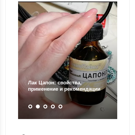
он: свойства,
ние и рекомендации
Для чего нужен ло