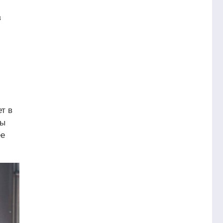
в
т в
ры
ее