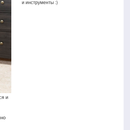
и инструменты :)
ся и
нно