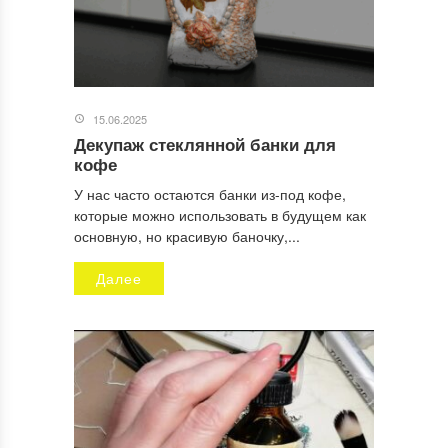
Ответить
Пищевая моль - как избавиться от моли на кухне,
средства
09.11.2022 в 09:33
[…] Как прибраться в квартире и сохранять порядок
15.06.2025
Пищевая сода: применение в быту Хитрости чистоты в
Декупаж стеклянной банки для
доме Как сделать дом уютным без затрат […]
кофе
У нас часто остаются банки из-под кофе,
которые можно использовать в будущем как
Ответить
Расхламление - Суть, методы и рекомендации, что
основную, но красивую баночку,...
важно знать о расхламлении
25.02.2024 в 11:56
Далее
[…] Читайте также: Как прибраться в квартире и сохранить
порядок […]
ОСТАВИТЬ КОММЕНТАРИЙ
Ваш адрес email не будет опубликован.
Обязательные поля
помечены
*