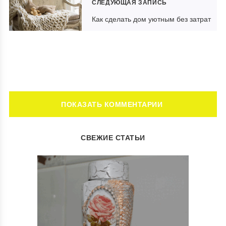
СЛЕДУЮЩАЯ ЗАПИСЬ
Как сделать дом уютным без затрат
ОБСУЖДЕНИЕ: 3 КОММЕНТАРИЯ
СВЕЖИЕ СТАТЬИ
Ответить
Как почистить стиральную машину и продлить ей
работу в 2-3 раза
30.05.2021 в 13:13
[…] статьи: Как прибраться в квартире и сохранять
порядок Как растянуть шерстяную вещь Как выбрать
постельное […]