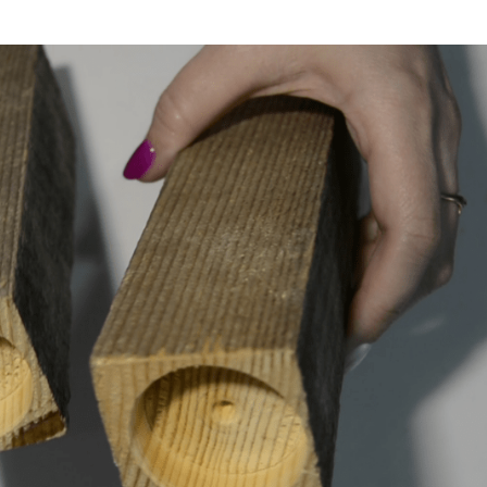
Лак Цапон: свойства,
клянной банки
применение и
рекомендации