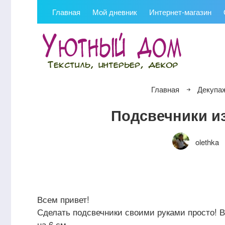
Главная
Мой дневник
Интернет-магазин
Главная
Декупа
Подсвечники из
olethka
Всем привет!
Сделать подсвечники своими руками просто! В
на 6 см.