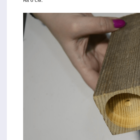
Декупаж сте
Масса для папье маше
для кофе