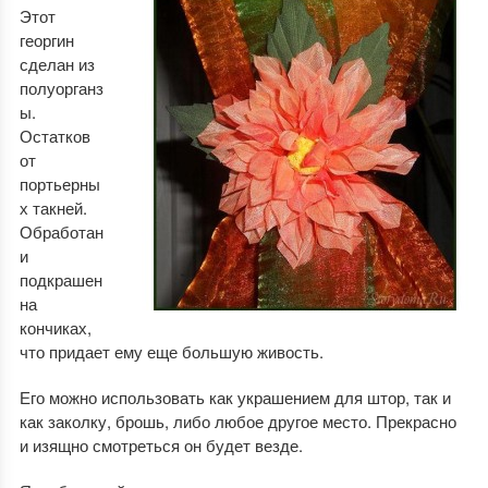
Этот
георгин
сделан из
полуорганз
ы.
Остатков
от
портьерны
х такней.
Обработан
и
подкрашен
на
кончиках,
что придает ему еще большую живость.
Его можно использовать как украшением для штор, так и
как заколку, брошь, либо любое другое место. Прекрасно
и изящно смотреться он будет везде.