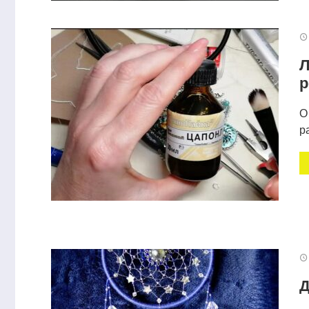
Л
р
О
р
Декор банки из-под какао
Масса для п
Д