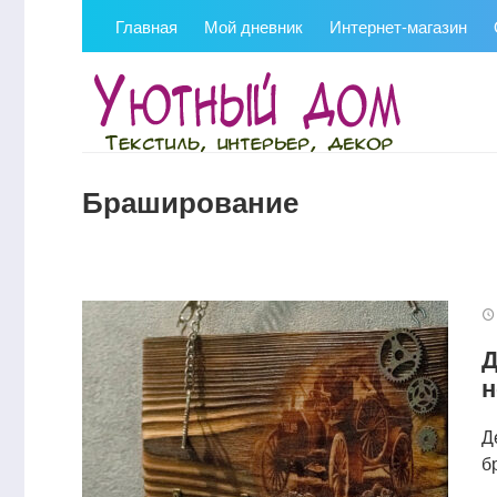
Главная
Мой дневник
Интернет-магазин
Браширование
Д
н
Д
б