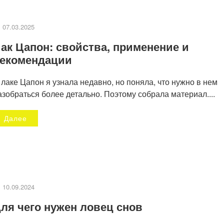
07.03.2025
ак Цапон: свойства, применение и
екомендации
 лаке Цапон я узнала недавно, но поняла, что нужно в нем
азобраться более детально. Поэтому собрала материал....
Далее
Декупаж стеклянной банк
апье маше
для кофе
10.09.2024
ля чего нужен ловец снов